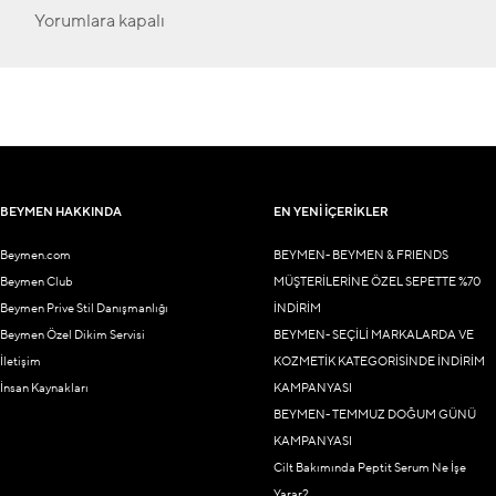
Yorumlara kapalı
BEYMEN HAKKINDA
EN YENİ İÇERİKLER
Beymen.com
BEYMEN- BEYMEN & FRIENDS
Beymen Club
MÜŞTERİLERİNE ÖZEL SEPETTE %70
Beymen Prive Stil Danışmanlığı
İNDİRİM
Beymen Özel Dikim Servisi
BEYMEN- SEÇİLİ MARKALARDA VE
İletişim
KOZMETİK KATEGORİSİNDE İNDİRİM
İnsan Kaynakları
KAMPANYASI
BEYMEN- TEMMUZ DOĞUM GÜNÜ
KAMPANYASI
Cilt Bakımında Peptit Serum Ne İşe
Yarar?