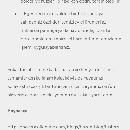
gölgeli ve rüzgarlı bir balkon doğru tercih olabilir.
– Eğer deri materyalden bir tote çantaya
sahipseniz özel deri temizleyici ürünleri az
miktarda pamuğa ya da havlu özelliği olan bir
beze damlatarak dairesel hareketlerle temizleme
işlemi uygulayabilirsiniz.
Sokaktan ofis stiline kadar her an ve her yerde stilinizi
tamamlarken kullanım kolaylığıyla da hayatınızı
kolaylaştıracak şık bir tote çanta için Beymen.com’un
alışveriş çantası koleksiyonunu mutlaka ziyaret edin.
Kaynakça:
https://hozencollection.com/blogs/hozen-blog/history-