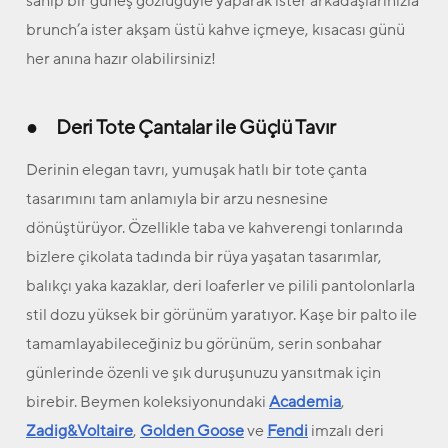
sahip bir güneş gözlüğüyle yaparak ister arkadaşlarınızla
brunch’a ister akşam üstü kahve içmeye, kısacası günü
her anına hazır olabilirsiniz!
● Deri Tote Çantalar ile Güçlü Tavır
Derinin elegan tavrı, yumuşak hatlı bir tote çanta
tasarımını tam anlamıyla bir arzu nesnesine
dönüştürüyor. Özellikle taba ve kahverengi tonlarında
bizlere çikolata tadında bir rüya yaşatan tasarımlar,
balıkçı yaka kazaklar, deri loaferler ve pilili pantolonlarla
stil dozu yüksek bir görünüm yaratıyor. Kaşe bir palto ile
tamamlayabileceğiniz bu görünüm, serin sonbahar
günlerinde özenli ve şık duruşunuzu yansıtmak için
birebir. Beymen koleksiyonundaki
Academia
,
Zadig&Voltaire
,
Golden Goose
ve
Fendi
imzalı deri