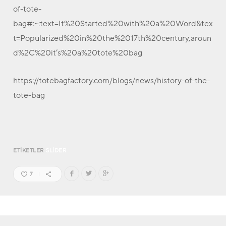
of-tote-
bag#:~:text=It%20Started%20with%20a%20Word&tex
t=Popularized%20in%20the%2017th%20century,aroun
d%2C%20it’s%20a%20tote%20bag
https://totebagfactory.com/blogs/news/history-of-the-
tote-bag
ETIKETLER
SLIDER
7