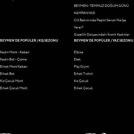
BEYMEN- TEMMUZ DOĞUM GÜNÜ
KAMPANYASI
Cilt Bakımında Peptit Serum Ne İşe
Yarar?
Güzellik Dünyasındaki İkonik Kadınlar
BEYMEN’DE POPÜLER / KIŞ SEZONU
BEYMEN’DE POPÜLER / YAZ SEZONU
Kadın Mont – Kaban
Elbise
Kadın Bot – Çizme
Etek
Erkek Mont Kaban
Plaj Giyim
Erkek Bot
Erkek T-shirt
Kız Çocuk Mont
Kız Çocuk
Erkek Çocuk Mont
Erkek Çocuk