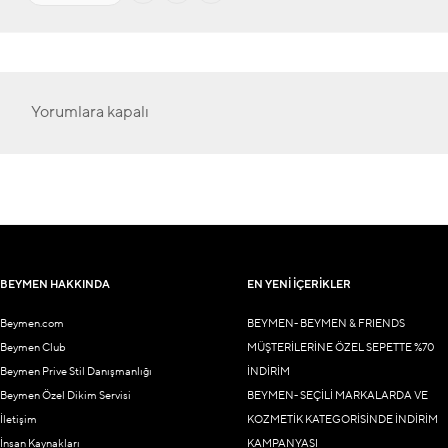
Yorumlara kapalı
BEYMEN HAKKINDA
EN YENİ İÇERİKLER
Beymen.com
BEYMEN- BEYMEN & FRIENDS
Beymen Club
MÜŞTERİLERİNE ÖZEL SEPETTE %70
Beymen Prive Stil Danışmanlığı
İNDİRİM
Beymen Özel Dikim Servisi
BEYMEN- SEÇİLİ MARKALARDA VE
İletişim
KOZMETİK KATEGORİSİNDE İNDİRİM
İnsan Kaynakları
KAMPANYASI