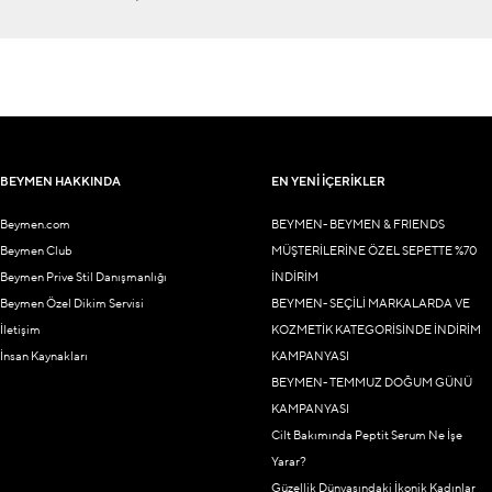
BEYMEN HAKKINDA
EN YENİ İÇERİKLER
Beymen.com
BEYMEN- BEYMEN & FRIENDS
Beymen Club
MÜŞTERİLERİNE ÖZEL SEPETTE %70
Beymen Prive Stil Danışmanlığı
İNDİRİM
Beymen Özel Dikim Servisi
BEYMEN- SEÇİLİ MARKALARDA VE
İletişim
KOZMETİK KATEGORİSİNDE İNDİRİM
İnsan Kaynakları
KAMPANYASI
BEYMEN- TEMMUZ DOĞUM GÜNÜ
KAMPANYASI
Cilt Bakımında Peptit Serum Ne İşe
Yarar?
Güzellik Dünyasındaki İkonik Kadınlar