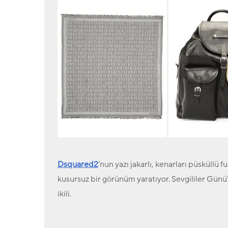
Dsquared2
‘nun yazı jakarlı, kenarları püsküllü fu
kusursuz bir görünüm yaratıyor. Sevgililer Gün
ikili.