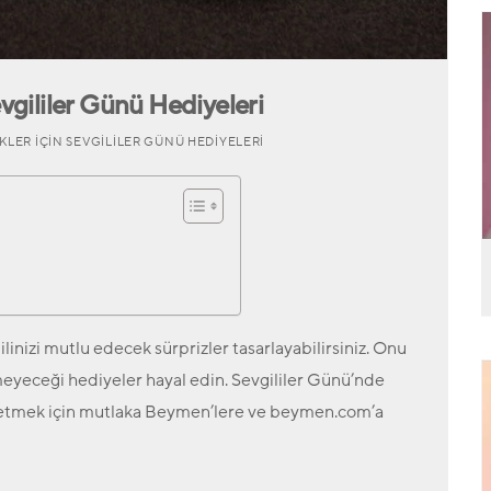
evgililer Günü Hediyeleri
KLER İÇIN SEVGILILER GÜNÜ HEDIYELERI
linizi mutlu edecek sürprizler tasarlayabilirsiniz. Onu
emeyeceği hediyeler hayal edin. Sevgililer Günü’nde
eşfetmek için mutlaka Beymen’lere ve beymen.com’a