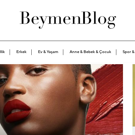
lik
Erkek
Ev & Yaşam
Anne & Bebek & Çocuk
Spor &