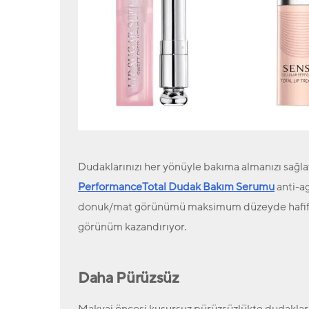
Dudaklarınızı her yönüyle bakıma almanızı sağl
PerformanceTotal Dudak Bakım Serumu
anti-ag
donuk/mat görünümü maksimum düzeyde hafiflet
görünüm kazandırıyor.
Daha Pürüzsüz
Makyaj öncesi kusursuz pürüzsüzlükte dudakla