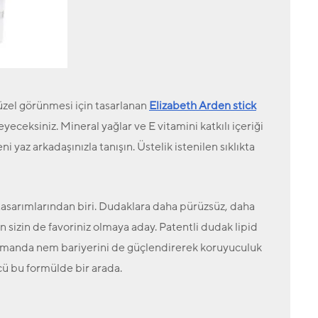
güzel görünmesi için tasarlanan
Elizabeth Arden stick
yeceksiniz. Mineral yağlar ve E vitamini katkılı içeriği
 yaz arkadaşınızla tanışın. Üstelik istenilen sıklıkta
 tasarımlarından biri. Dudaklara daha pürüzsüz, daha
zin de favoriniz olmaya aday. Patentli dudak lipid
amanda nem bariyerini de güçlendirerek koruyuculuk
gücü bu formülde
bir arada.