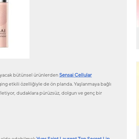
ayacak
bütünsel ürünlerden
Sensai Cellular
ing etkili özelliğiyle de ön planda.
Yaşlanmaya bağlı
iyor, dudaklara pürüzsüz, dolgun ve genç bir
r elde edebilmek
Yves Saint Laurent Top Secret Lip