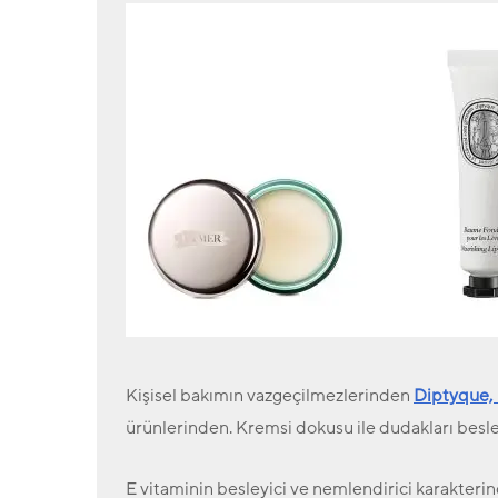
Kişisel bakımın vazgeçilmezlerinden
Diptyque, 
ürünlerinden.
Kremsi dokusu ile dudakları besle
E vitaminin besleyici ve nemlendirici karakteri