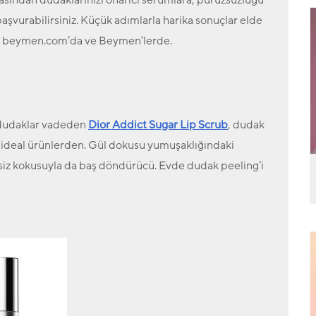
kasından dudaklarınızı onarıcı serumlara, pürüzsüzlüğü
şvurabilirsiniz. Küçük adımlarla harika sonuçlar elde
beymen.com’da ve Beymen’lerde.
 dudaklar vadeden
Dior Addict Sugar Lip Scrub
, dudak
 ideal ürünlerden. Gül dokusu yumuşaklığındaki
şsiz kokusuyla da baş döndürücü. Evde dudak peeling’i