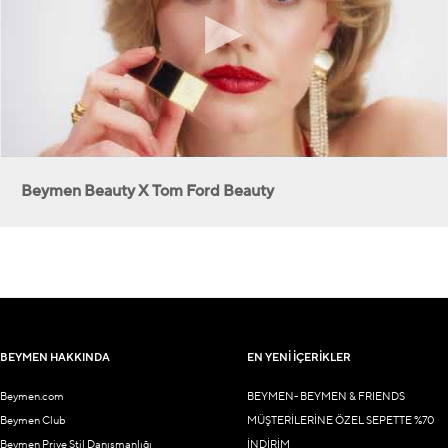
Beymen Beauty X Tom Ford Beauty
BEYMEN HAKKINDA
EN YENİ İÇERİKLER
Beymen.com
BEYMEN- BEYMEN & FRIENDS
Beymen Club
MÜŞTERİLERİNE ÖZEL SEPETTE %70
Beymen Prive Stil Danışmanlığı
İNDİRİM