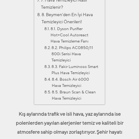
7. Hava Temizleyici Nasıl
Temizlenir?
8. Beymen’den En İyi Hava
Temizleyici Önerileri!
8.1. Dyson Purifier
Hot+Cool Autoreact
Hava Temizleme Fanı
8.2. Philips AC0850/11
800i Serisi Hava
Temizleyici
8.3. Fakir Luminoso Smart
Plus Hava Temizleyici
8.4. Bosch Air 6000
Hava Temizleyici
8.5. Braun Scan & Clean
Hava Temizleyici
Kış aylarında trafik ve isli hava, yaz aylarında ise
polenlerden yayılan alerjenler temiz ve kaliteli bir
atmosfere sahip olmayı zorlaştırıyor. Şehir hayatı