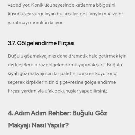
vadediyor. Konik ucu sayesinde katlanma bölgesini
kusursuzca vurgulayan bu fırçalar, göz farıyla mucizeler
yaratmayı mümkün kılıyor.
3.7. Gölgelendirme Fırçası
Buğulu göz makyajınızı daha dramatik hale getirmek için
dış köşelere biraz gölgelendirme yapmak şart! Buğulu
siyah göz makyajı için far paletinizdeki en koyu tonu
seçerek kirpiklerinizin dış çevresine gölgelendirme
fırçası yardımıyla ufak dokunuşlar yapabilirsiniz.
4. Adım Adım Rehber: Buğulu Göz
Makyajı Nasıl Yapılır?