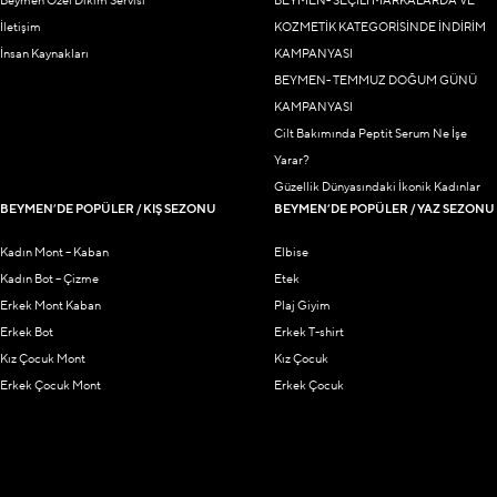
Beymen Özel Dikim Servisi
BEYMEN- SEÇİLİ MARKALARDA VE
İletişim
KOZMETİK KATEGORİSİNDE İNDİRİM
İnsan Kaynakları
KAMPANYASI
BEYMEN- TEMMUZ DOĞUM GÜNÜ
KAMPANYASI
Cilt Bakımında Peptit Serum Ne İşe
Yarar?
Güzellik Dünyasındaki İkonik Kadınlar
BEYMEN’DE POPÜLER / KIŞ SEZONU
BEYMEN’DE POPÜLER / YAZ SEZONU
Kadın Mont – Kaban
Elbise
Kadın Bot – Çizme
Etek
Erkek Mont Kaban
Plaj Giyim
Erkek Bot
Erkek T-shirt
Kız Çocuk Mont
Kız Çocuk
Erkek Çocuk Mont
Erkek Çocuk