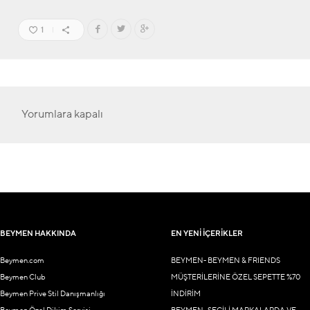
1
Yorumlara kapalı
BEYMEN HAKKINDA
EN YENİ İÇERİKLER
Beymen.com
BEYMEN- BEYMEN & FRIENDS
Beymen Club
MÜŞTERİLERİNE ÖZEL SEPETTE %70
Beymen Prive Stil Danışmanlığı
İNDİRİM