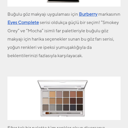
Buğulu göz makyajı uygulaması için
Burberry
markasının
Eyes Complete
serisi oldukça güçlü bir seçim! “Smokey
Grey” ve “Mocha” isimli far paletleriyle buğulu göz
makyajı için harika seçenekler sunan bu göz farı serisi,
yoğun renkleri ve ipeksi yumuşaklığıyla da
beklentilerinizi fazlasıyla karşılayacak.
Eğer tek bir palette tüm renkler olsun diyorsanız