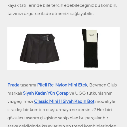
kayak tatillerinde bile tercih edebileceğiniz bu kombin,
tarzınızı özgürce ifade etmenizi sağlayabilir.
Prada
tasarımı
Pileli Re-Nylon Mini Etek
, Beymen Club
markalı
Siyah Kadın Yün Çorap
ve UGG tutkunlarının
vazgeçilmezi
Classic Mini II Siyah Kadın Bot
modeliyle
sıra dışı bir kombin oluşturmaya ne dersiniz? Her biri
göz alıcı tasarım çizgisine sahip olan bu parçalar bir
araya geldiğinde kış aylarının en trend kombinlerinden