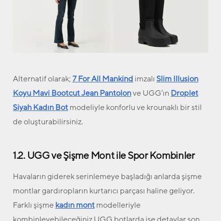
Alternatif olarak;
7 For All Mankind
imzalı
Slim Illusion
Koyu Mavi Bootcut Jean Pantolon
ve UGG’ın
Droplet
Siyah Kadın Bot
modeliyle konforlu ve krounaklı bir stil
de oluşturabilirsiniz.
1.2. UGG ve Şişme Mont ile Spor Kombinler
Havaların giderek serinlemeye başladığı anlarda şişme
montlar gardıropların kurtarıcı parçası haline geliyor.
Farklı şişme
kadın mont
modelleriyle
kombinleyebileceğiniz UGG botlarda ise detaylar son