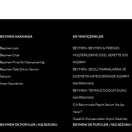
BEYMEN HAKKINDA
EN YENİ İÇERİKLER
Beymen.com
BEYMEN- BEYMEN & FRIENDS
Beymen Club
MÜŞTERİLERİNE ÖZEL SEPETTE %70
Beymen Prive Stil Danışmanlığı
İNDİRİM
Beymen Özel Dikim Servisi
BEYMEN- SEÇİLİ MARKALARDA VE
İletişim
KOZMETİK KATEGORİSİNDE İNDİRİM
İnsan Kaynakları
KAMPANYASI
BEYMEN- TEMMUZ DOĞUM GÜNÜ
KAMPANYASI
Cilt Bakımında Peptit Serum Ne İşe
Yarar?
Güzellik Dünyasındaki İkonik Kadınlar
BEYMEN’DE POPÜLER / KIŞ SEZONU
BEYMEN’DE POPÜLER / YAZ SEZONU