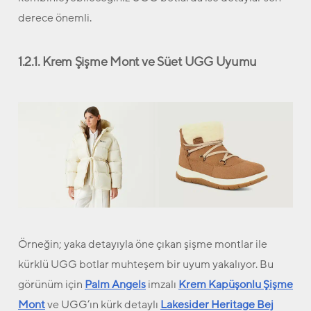
derece önemli.
1.2.1. Krem Şişme Mont ve Süet UGG Uyumu
Örneğin; yaka detayıyla öne çıkan şişme montlar ile
kürklü UGG botlar muhteşem bir uyum yakalıyor. Bu
görünüm için
Palm Angels
imzalı
Krem Kapüşonlu Şişme
Mont
ve UGG’ın kürk detaylı
Lakesider Heritage Bej