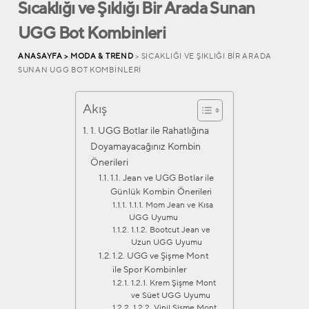
Sıcaklığı ve Şıklığı Bir Arada Sunan
UGG Bot Kombinleri
ANASAYFA >
MODA & TREND
> SICAKLIĞI VE ŞIKLIĞI BIR ARADA
SUNAN UGG BOT KOMBINLERI
Akış
1. UGG Botlar ile Rahatlığına
Doyamayacağınız Kombin
Önerileri
1.1. Jean ve UGG Botlar ile
Günlük Kombin Önerileri
1.1.1. Mom Jean ve Kısa
UGG Uyumu
1.1.2. Bootcut Jean ve
Uzun UGG Uyumu
1.2. UGG ve Şişme Mont
ile Spor Kombinler
1.2.1. Krem Şişme Mont
ve Süet UGG Uyumu
1.2.2. Vinil Şişme Mont