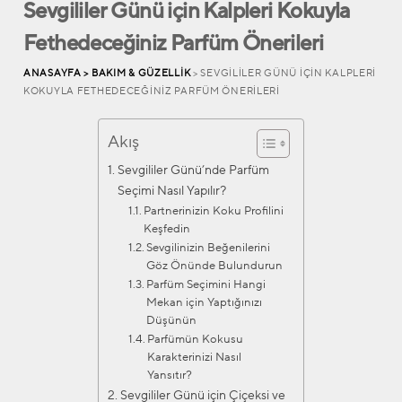
Sevgililer Günü için Kalpleri Kokuyla
Fethedeceğiniz Parfüm Önerileri
ANASAYFA >
BAKIM & GÜZELLIK
> SEVGILILER GÜNÜ IÇIN KALPLERI
KOKUYLA FETHEDECEĞINIZ PARFÜM ÖNERILERI
Akış
Sevgililer Günü’nde Parfüm
Seçimi Nasıl Yapılır?
Partnerinizin Koku Profilini
Keşfedin
Sevgilinizin Beğenilerini
Göz Önünde Bulundurun
Parfüm Seçimini Hangi
Mekan için Yaptığınızı
Düşünün
Parfümün Kokusu
Karakterinizi Nasıl
Yansıtır?
Sevgililer Günü için Çiçeksi ve