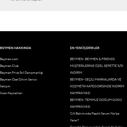
BEYMEN HAKKINDA
EN YENİ İÇERİKLER
Beymen.com
BEYMEN- BEYMEN & FRIENDS
Beymen Club
MÜŞTERİLERİNE ÖZEL SEPETTE %70
Beymen Prive Stil Danışmanlığı
İNDİRİM
Beymen Özel Dikim Servisi
BEYMEN- SEÇİLİ MARKALARDA VE
İletişim
KOZMETİK KATEGORİSİNDE İNDİRİM
İnsan Kaynakları
KAMPANYASI
BEYMEN- TEMMUZ DOĞUM GÜNÜ
KAMPANYASI
Cilt Bakımında Peptit Serum Ne İşe
Yarar?