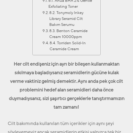
8.1. Anua BHA 2% Gentle
Exfoliating Toner
8.2. Tonymoly Inkey
Library Seramid Cilt
Bakım Serumu
8.3. Benton Ceramide
Cream 10000ppm
8.4. Torriden Solid-In
Ceramide Cream
Her cilt endişeniz için ayrı bir bileşen kullanmaktan
sıkılmaya başladıysanız seramidlerin gücüne kulak
verme vaktiniz gelmiş demektir. Aynı anda pek çok cilt
problemini hedef alan seramidleri daha önce
duymadıysanız, sizi şaşırtıcı gerçeklerle tanıştırmamızın
tam zamanı!
Cilt bakımında kullanılan tüm içerikler için aynı şeyi
söyleyemeyiz ancak seramidlerin etkisi yalnızca tek bir