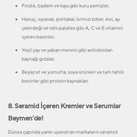
Fındık, badem ve kaju gibi kuru yemişler,
Havuç, ıspanak, portakal, kırmızı biber, kivi, ay
çekirdeği ve tatlı patates gibi A, C ve E vitamini
içeren besinler,
Yeşil çay ve yaban mersini gibi antioksidan
kaynağı gıdalar,
Beyaz et ve yumurta, soya ürünleri ve tam tahıllı
besinler gibi protein kaynakları
8. Seramid İçeren Kremler ve Serumlar
Beymen’de!
Dünya çapında yankı uyandıran markaların seramid