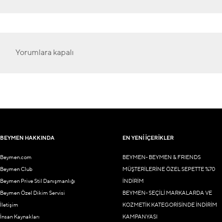
Yorumlara kapalı
BEYMEN HAKKINDA
EN YENİ İÇERİKLER
Beymen.com
BEYMEN- BEYMEN & FRIENDS
Beymen Club
MÜŞTERİLERİNE ÖZEL SEPETTE %70
Beymen Prive Stil Danışmanlığı
İNDİRİM
Beymen Özel Dikim Servisi
BEYMEN- SEÇİLİ MARKALARDA VE
İletişim
KOZMETİK KATEGORİSİNDE İNDİRİM
İnsan Kaynakları
KAMPANYASI