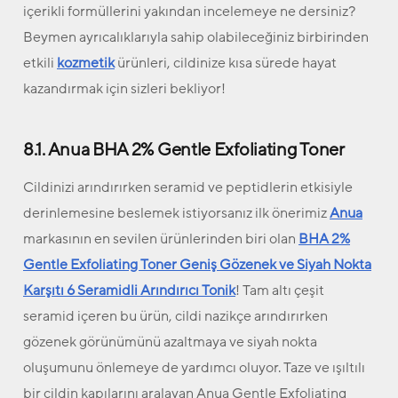
içerikli formüllerini yakından incelemeye ne dersiniz?
Beymen ayrıcalıklarıyla sahip olabileceğiniz birbirinden
etkili
kozmetik
ürünleri, cildinize kısa sürede hayat
kazandırmak için sizleri bekliyor!
8.1. Anua BHA 2% Gentle Exfoliating Toner
Cildinizi arındırırken seramid ve peptidlerin etkisiyle
derinlemesine beslemek istiyorsanız ilk önerimiz
Anua
markasının en sevilen ürünlerinden biri olan
BHA 2%
Gentle Exfoliating Toner Geniş Gözenek ve Siyah Nokta
Karşıtı 6 Seramidli Arındırıcı Tonik
! Tam altı çeşit
seramid içeren bu ürün, cildi nazikçe arındırırken
gözenek görünümünü azaltmaya ve siyah nokta
oluşumunu önlemeye de yardımcı oluyor. Taze ve ışıltılı
bir cildin kapılarını aralayan Anua Gentle Exfoliating