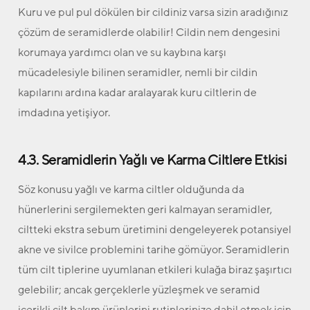
Kuru ve pul pul dökülen bir cildiniz varsa sizin aradığınız
çözüm de seramidlerde olabilir! Cildin nem dengesini
korumaya yardımcı olan ve su kaybına karşı
mücadelesiyle bilinen seramidler, nemli bir cildin
kapılarını ardına kadar aralayarak kuru ciltlerin de
imdadına yetişiyor.
4.3. Seramidlerin Yağlı ve Karma Ciltlere Etkisi
Söz konusu yağlı ve karma ciltler olduğunda da
hünerlerini sergilemekten geri kalmayan seramidler,
ciltteki ekstra sebum üretimini dengeleyerek potansiyel
akne ve sivilce problemini tarihe gömüyor. Seramidlerin
tüm cilt tiplerine uyumlanan etkileri kulağa biraz şaşırtıcı
gelebilir; ancak gerçeklerle yüzleşmek ve seramid
içerikli cilt bakım ürünlerini rutinlerinize dahil etmek için