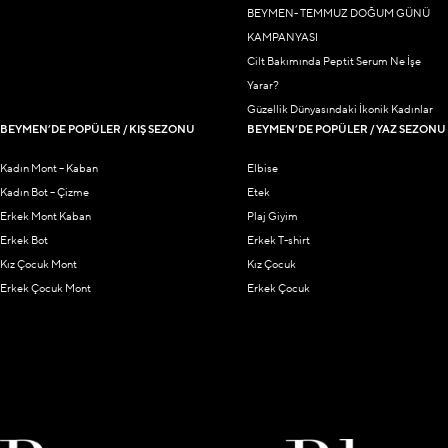
BEYMEN- TEMMUZ DOĞUM GÜNÜ
KAMPANYASI
Cilt Bakımında Peptit Serum Ne İşe
Yarar?
Güzellik Dünyasındaki İkonik Kadınlar
BEYMEN’DE POPÜLER / KIŞ SEZONU
BEYMEN’DE POPÜLER / YAZ SEZONU
Kadın Mont – Kaban
Elbise
Kadın Bot – Çizme
Etek
Erkek Mont Kaban
Plaj Giyim
Erkek Bot
Erkek T-shirt
Kız Çocuk Mont
Kız Çocuk
Erkek Çocuk Mont
Erkek Çocuk