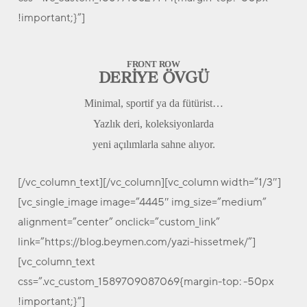
!important;}”]
FRONT ROW
DERİYE ÖVGÜ
Minimal, sportif ya da fütürist…
Yazlık deri, koleksiyonlarda
yeni açılımlarla sahne alıyor.
[/vc_column_text][/vc_column][vc_column width=”1/3″]
[vc_single_image image=”4445″ img_size=”medium”
alignment=”center” onclick=”custom_link”
link=”https://blog.beymen.com/yazi-hissetmek/”]
[vc_column_text
css=”.vc_custom_1589709087069{margin-top: -50px
!important;}”]