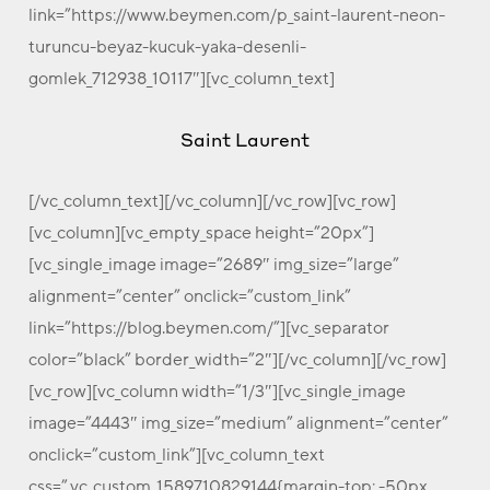
link=”https://www.beymen.com/p_saint-laurent-neon-
turuncu-beyaz-kucuk-yaka-desenli-
gomlek_712938_10117″][vc_column_text]
Saint Laurent
[/vc_column_text][/vc_column][/vc_row][vc_row]
[vc_column][vc_empty_space height=”20px”]
[vc_single_image image=”2689″ img_size=”large”
alignment=”center” onclick=”custom_link”
link=”https://blog.beymen.com/”][vc_separator
color=”black” border_width=”2″][/vc_column][/vc_row]
[vc_row][vc_column width=”1/3″][vc_single_image
image=”4443″ img_size=”medium” alignment=”center”
onclick=”custom_link”][vc_column_text
css=”.vc_custom_1589710829144{margin-top: -50px