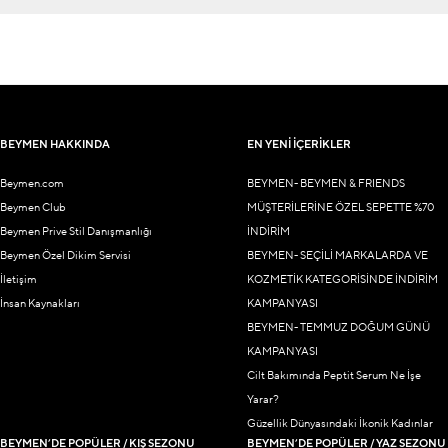
BEYMEN HAKKINDA
EN YENİ İÇERİKLER
Beymen.com
BEYMEN- BEYMEN & FRIENDS
Beymen Club
MÜŞTERİLERİNE ÖZEL SEPETTE %70
Beymen Prive Stil Danışmanlığı
İNDİRİM
Beymen Özel Dikim Servisi
BEYMEN- SEÇİLİ MARKALARDA VE
İletişim
KOZMETİK KATEGORİSİNDE İNDİRİM
İnsan Kaynakları
KAMPANYASI
BEYMEN- TEMMUZ DOĞUM GÜNÜ
KAMPANYASI
Cilt Bakımında Peptit Serum Ne İşe
Yarar?
Güzellik Dünyasındaki İkonik Kadınlar
BEYMEN’DE POPÜLER / KIŞ SEZONU
BEYMEN’DE POPÜLER / YAZ SEZONU