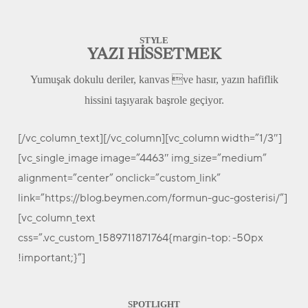
STYLE
YAZI HİSSETMEK
Yumuşak dokulu deriler, kanvas ve hasır, yazın hafiflik
hissini taşıyarak başrole geçiyor.
[/vc_column_text][/vc_column][vc_column width=”1/3″]
[vc_single_image image=”4463″ img_size=”medium”
alignment=”center” onclick=”custom_link”
link=”https://blog.beymen.com/formun-guc-gosterisi/”]
[vc_column_text
css=”.vc_custom_1589711871764{margin-top: -50px
!important;}”]
SPOTLIGHT