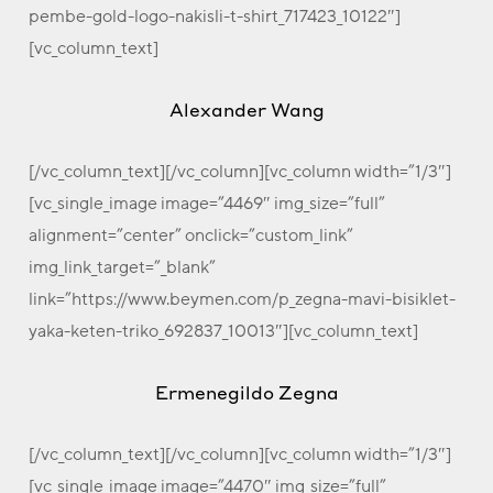
pembe-gold-logo-nakisli-t-shirt_717423_10122″]
[vc_column_text]
Alexander Wang
[/vc_column_text][/vc_column][vc_column width=”1/3″]
[vc_single_image image=”4469″ img_size=”full”
alignment=”center” onclick=”custom_link”
img_link_target=”_blank”
link=”https://www.beymen.com/p_zegna-mavi-bisiklet-
yaka-keten-triko_692837_10013″][vc_column_text]
Ermenegildo Zegna
[/vc_column_text][/vc_column][vc_column width=”1/3″]
[vc_single_image image=”4470″ img_size=”full”