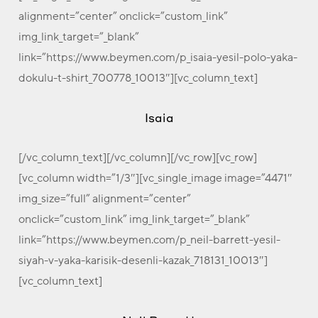
alignment=”center” onclick=”custom_link”
img_link_target=”_blank”
link=”https://www.beymen.com/p_isaia-yesil-polo-yaka-
dokulu-t-shirt_700778_10013″][vc_column_text]
Isaia
[/vc_column_text][/vc_column][/vc_row][vc_row]
[vc_column width=”1/3″][vc_single_image image=”4471″
img_size=”full” alignment=”center”
onclick=”custom_link” img_link_target=”_blank”
link=”https://www.beymen.com/p_neil-barrett-yesil-
siyah-v-yaka-karisik-desenli-kazak_718131_10013″]
[vc_column_text]