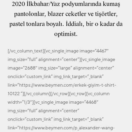
2020 İlkbahar/Yaz podyumlarında kumaş
pantolonlar, blazer ceketler ve tişörtler,
pastel tonlara boyalı. İddialı, bir o kadar da
optimist.
[/vc_column_text][vc_single_image image=”4467″
img_size=”full” alignment=”center”][vc_single_image
image=”2688″ img_size=”large” alignment=”center”
onclick=”custom_link” img_link_target=”_blank”
link=”https://www.beymen.com/erkek-giyim-t-shirt-
10122 “][/vc_column][/vc_row][vc_row][vc_column
width=”1/3″][vc_single_image image=”4468″
img_size=”full” alignment=”center”
onclick=”custom_link” img_link_target=”_blank”
link=”https://www.beymen.com/p_alexander-wang-