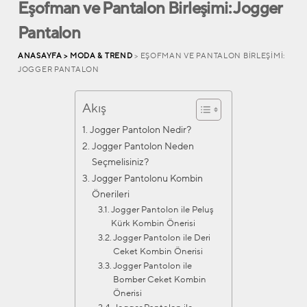
Eşofman ve Pantalon Birleşimi: Jogger
Pantalon
ANASAYFA >
MODA & TREND
> EŞOFMAN VE PANTALON BIRLEŞIMI:
JOGGER PANTALON
Akış
Jogger Pantolon Nedir?
Jogger Pantolon Neden
Seçmelisiniz?
Jogger Pantolonu Kombin
Önerileri
Jogger Pantolon ile Peluş
Kürk Kombin Önerisi
Jogger Pantolon ile Deri
Ceket Kombin Önerisi
Jogger Pantolon ile
Bomber Ceket Kombin
Önerisi