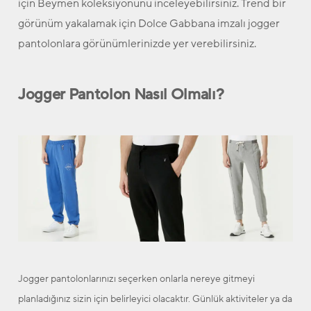
için Beymen koleksiyonunu inceleyebilirsiniz. Trend bir
görünüm yakalamak için Dolce Gabbana imzalı jogger
pantolonlara görünümlerinizde yer verebilirsiniz.
Jogger Pantolon Nasıl Olmalı?
Jogger pantolonlarınızı seçerken onlarla nereye gitmeyi
planladığınız sizin için belirleyici olacaktır. Günlük aktiviteler ya da