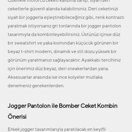
Özellikle motorcu ceketi kalıbına sahip, siyah deri
ceketlerle güvenli alanda kalabilirsiniz. Deri ceketinizi
siyah bir joggerla eşleştirebileceğiniz gibi, renk kontrastı
yaratmak istiyorsanız gri tonlarında bir jogger pantolon
tasarımıyla da kombinleyebilirsiniz. Üstünüz içinse düz
bir sweatshirt ve yaka kısmından küçücük görünen bir
beyaz t-shirt modern, dinamik ve stil dozu yüksek bir
görünüm yaratmanızı sağlayacaktır. Ayakkabı tercihiniz
için önerimiz düz beyaz, deri sneakerlardan yana.
Aksesuarlar arasında ise ince kolyeler mutlaka
denemeniz gerekenlerden.
Jogger Pantolon ile Bomber Ceket Kombin
Önerisi
Erkek jogger tasarımlarıyla yaratılacak en keyifli